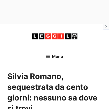
Vai
al
contenuto
Menu
Silvia Romano,
sequestrata da cento
giorni: nessuno sa dove
si trovi