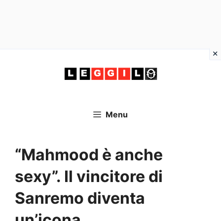
Vai
al
contenuto
Menu
“Mahmood è anche
sexy”. Il vincitore di
Sanremo diventa
un’icona