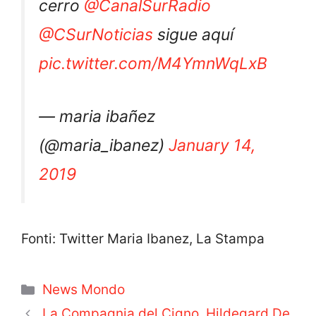
cerro
@CanalSurRadio
@CSurNoticias
sigue aquí
pic.twitter.com/M4YmnWqLxB
— maria ibañez
(@maria_ibanez)
January 14,
2019
Fonti: Twitter Maria Ibanez, La Stampa
Categorie
News Mondo
La Compagnia del Cigno, Hildegard De