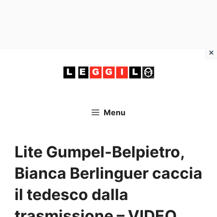
Vai
al
contenuto
Menu
Lite Gumpel-Belpietro,
Bianca Berlinguer caccia
il tedesco dalla
trasmissione – VIDEO