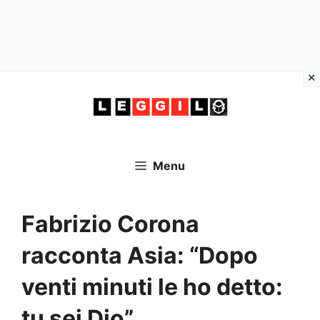
Vai
al
contenuto
Menu
Fabrizio Corona
racconta Asia: “Dopo
venti minuti le ho detto:
tu sei Dio”