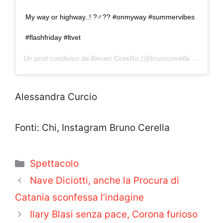
My way or highway..! ?‍♂️?? #onmyway #summervibes
#flashfriday #ltvet
Un post condiviso da
Bяυиσ Cєяєℓℓα
(@brunocerella.30) in data:
Alessandra Curcio
Fonti: Chi, Instagram Bruno Cerella
Categorie
Spettacolo
Nave Diciotti, anche la Procura di
Catania sconfessa l’indagine
Ilary Blasi senza pace, Corona furioso