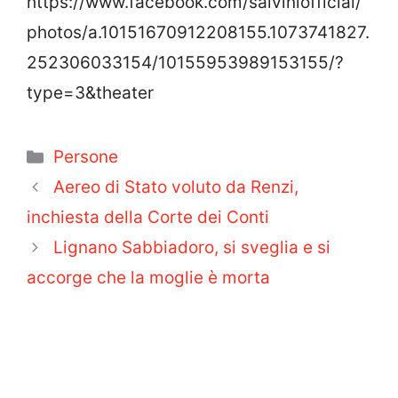
https://www.facebook.com/salviniofficial/
photos/a.10151670912208155.1073741827.
252306033154/10155953989153155/?
type=3&theater
Categorie
Persone
Aereo di Stato voluto da Renzi,
inchiesta della Corte dei Conti
Lignano Sabbiadoro, si sveglia e si
accorge che la moglie è morta