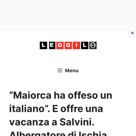
Vai
al
contenuto
Menu
“Maiorca ha offeso un
italiano”. E offre una
vacanza a Salvini.
Albergatore di Ischia