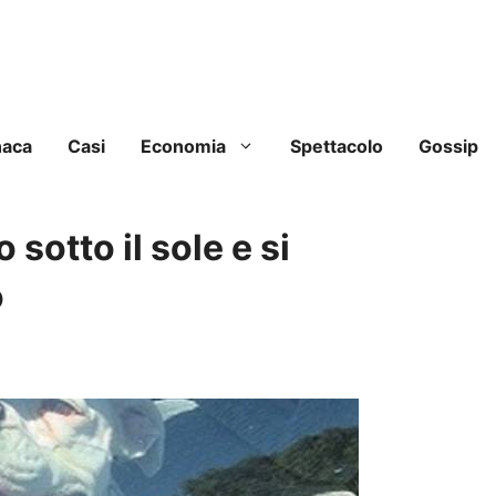
naca
Casi
Economia
Spettacolo
Gossip
 sotto il sole e si
o