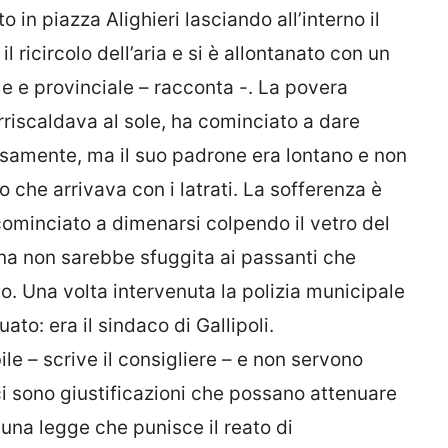
 in piazza Alighieri lasciando all’interno il
l ricircolo dell’aria e si è allontanato con un
le e provinciale – racconta -. La povera
urriscaldava al sole, ha cominciato a dare
osamente, ma il suo padrone era lontano e non
o che arrivava con i latrati. La sofferenza è
cominciato a dimenarsi colpendo il vetro del
ena non sarebbe sfuggita ai passanti che
o. Una volta intervenuta la polizia municipale
uato: era il sindaco di Gallipoli.
le – scrive il consigliere – e non servono
 ci sono giustificazioni che possano attenuare
a una legge che punisce il reato di