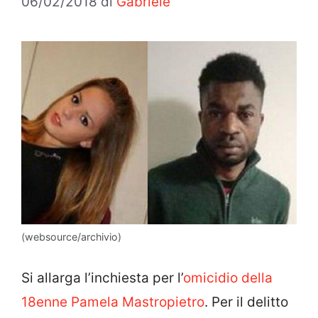
06/02/2018
di
Gabriele
(websource/archivio)
Si allarga l’inchiesta per l’
omicidio della
18enne Pamela Mastropietro
. Per il delitto