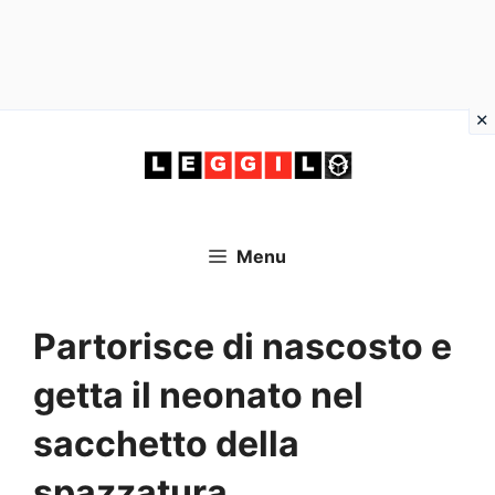
Vai
al
contenuto
Menu
Partorisce di nascosto e
getta il neonato nel
sacchetto della
spazzatura