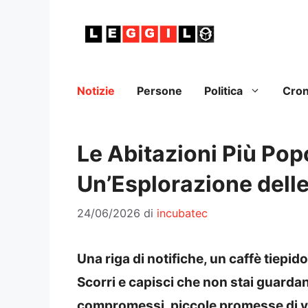
Vai
al
contenuto
Notizie
Persone
Politica
Cro
Le Abitazioni Più Popo
Un’Esplorazione delle
24/06/2026
di
incubatec
Una riga di notifiche, un caffè tiepido
Scorri e capisci che non stai guarda
compromessi, piccole promesse di vi