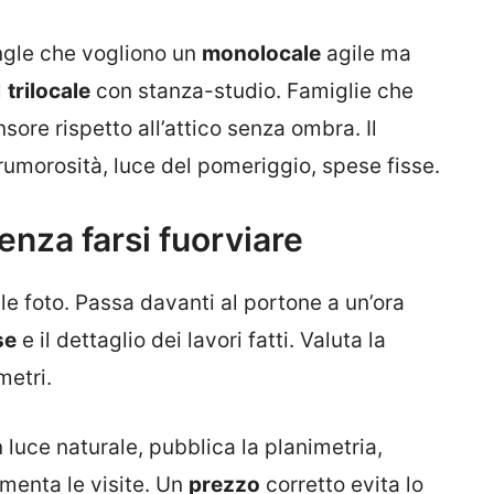
Single che vogliono un
monolocale
agile ma
l
trilocale
con stanza-studio. Famiglie che
ore rispetto all’attico senza ombra. Il
, rumorosità, luce del pomeriggio, spese fisse.
enza farsi fuorviare
e foto. Passa davanti al portone a un’ora
se
e il dettaglio dei lavori fatti. Valuta la
metri.
n luce naturale, pubblica la planimetria,
menta le visite. Un
prezzo
corretto evita lo