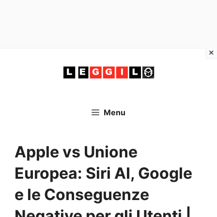
Vai
al
contenuto
Menu
Apple vs Unione
Europea: Siri AI, Google
e le Conseguenze
Negative per gli Utenti |