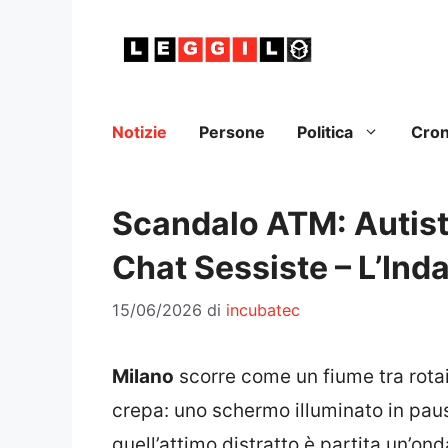
Vai
al
contenuto
Notizie
Persone
Politica
Cro
Scandalo ATM: Autisti
Chat Sessiste – L’Inda
15/06/2026
di
incubatec
Milano
scorre come un fiume tra rotai
crepa: uno schermo illuminato in paus
quell’attimo distratto è partita un’ond