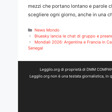
mezzi che portano lontano e parole ch
scegliere ogni giorno, anche in una c
Categorie
News Mondo
Bluesky lancia le chat di gruppo e prean
Mondiali 2026: Argentina e Francia in C
Senegal
Leggilo.org di proprietà di DMM COMPANY 
Leggilo.org non è una testata giornalistica, in