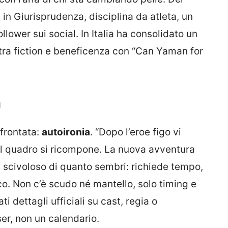
a in Giurisprudenza, disciplina da atleta, un
ollower sui social. In Italia ha consolidato un
, tra fiction e beneficenza con “Can Yaman for
a
sfrontata:
autoironia
. “Dopo l’eroe figo vi
E il quadro si ricompone. La nuova avventura
ù scivoloso di quanto sembri: richiede tempo,
co. Non c’è scudo né mantello, solo timing e
i dettagli ufficiali su cast, regia o
ser, non un calendario.