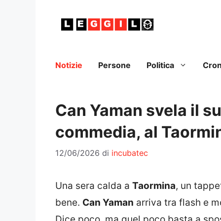
Vai
al
contenuto
Notizie
Persone
Politica
Cro
Can Yaman svela il s
commedia, al Taormin
12/06/2026
di
incubatec
Una sera calda a
Taormina
, un tappe
bene.
Can Yaman
arriva tra flash e m
Dice poco, ma quel poco basta a spos