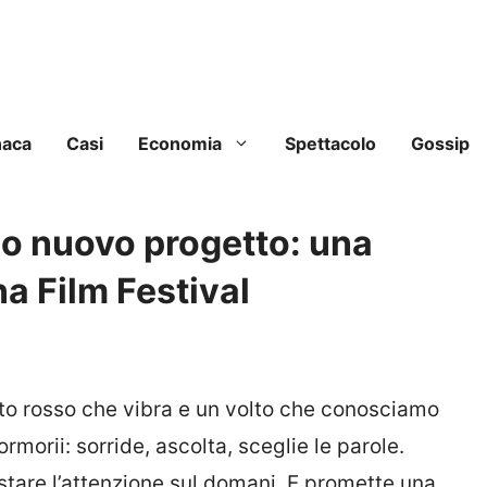
naca
Casi
Economia
Spettacolo
Gossip
uo nuovo progetto: una
a Film Festival
to rosso che vibra e un volto che conosciamo
ormorii: sorride, ascolta, sceglie le parole.
tare l’attenzione sul domani. E promette una