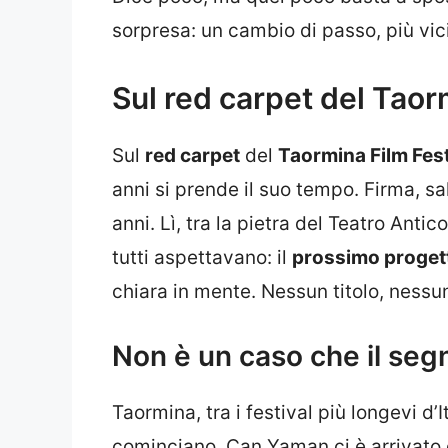
sorpresa: un cambio di passo, più vici
Sul red carpet del Taor
Sul
red carpet
del
Taormina Film Fest
anni si prende il suo tempo. Firma, sal
anni. Lì, tra la pietra del Teatro Antic
tutti aspettavano: il
prossimo proget
chiara in mente. Nessun titolo, nessun
Non è un caso che il segn
Taormina, tra i festival più longevi d’I
cominciano. Can Yaman ci è arrivato c