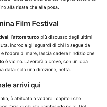
no alla risata che alla posa.
mina Film Festival
ival
, l’
attore turco
più discusso degli ultimi
uta, incrocia gli sguardi di chi lo segue da
o e l’odore di mare, lascia cadere l’indizio che
to
è vicino. Lavorerà a breve, con un’idea
a data: solo una direzione, netta.
ale arrivi qui
talia, è abituata a vedere i capitoli che
on l’aria di chi sta cambiando pelle. Del