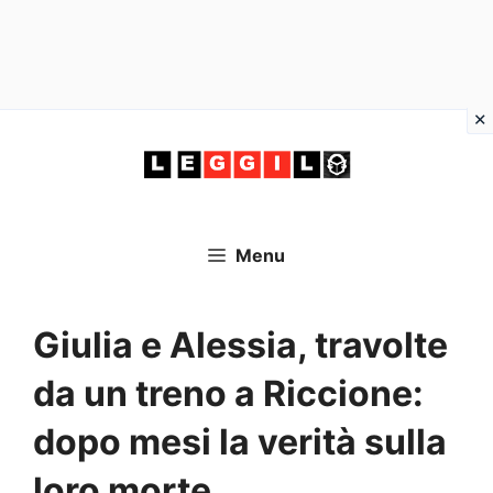
Vai
al
contenuto
Menu
Giulia e Alessia, travolte
da un treno a Riccione:
dopo mesi la verità sulla
loro morte