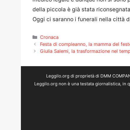
della piccola è già stata riconsegnata 
Oggi ci saranno i funerali nella città 
Categorie
Cronaca
Festa di compleanno, la mamma del feste
Giulia Salemi, la trasformazione nel temp
Leggilo.org di proprietà di DMM COMPANY 
Leggilo.org non è una testata giornalistica, in