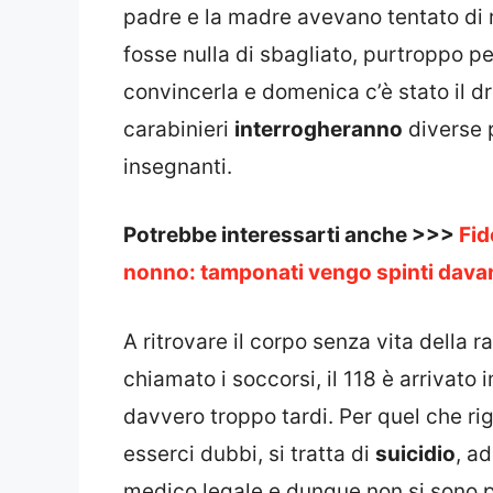
padre e la madre avevano tentato di r
fosse nulla di sbagliato, purtroppo pe
convincerla e domenica c’è stato il d
carabinieri
interrogheranno
diverse p
insegnanti.
Potrebbe interessarti anche >>>
Fid
nonno: tamponati vengo spinti davan
A ritrovare il corpo senza vita della 
chiamato i soccorsi, il 118 è arrivat
davvero troppo tardi. Per quel che r
esserci dubbi, si tratta di
suicidio
, ad
medico legale e dunque non si sono pr