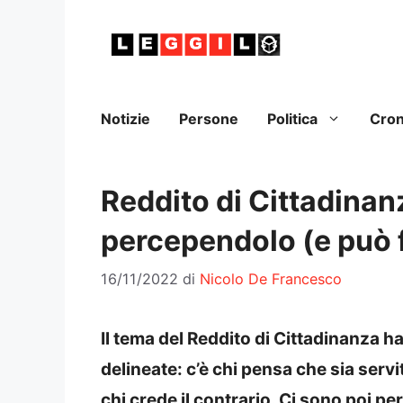
Vai
al
contenuto
Notizie
Persone
Politica
Cro
Reddito di Cittadinanz
percependolo (e può f
16/11/2022
di
Nicolo De Francesco
Il tema del Reddito di Cittadinanza ha 
delineate: c’è chi pensa che sia servi
chi crede il contrario. Ci sono poi 