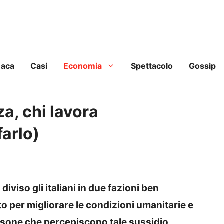
naca
Casi
Economia
Spettacolo
Gossip
a, chi lavora
arlo)
diviso gli italiani in due fazioni ben
to per migliorare le condizioni umanitarie e
persone che percepiscono tale sussidio