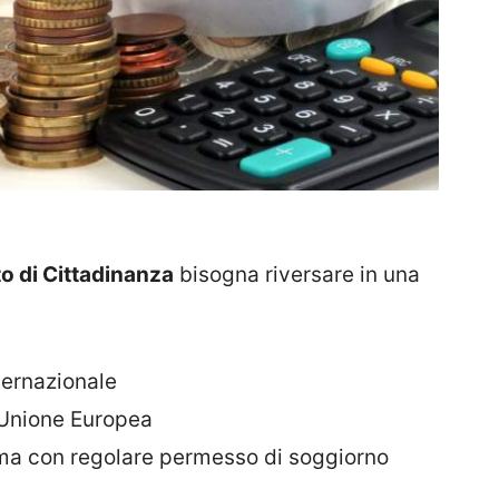
to di Cittadinanza
bisogna riversare in una
nternazionale
l’Unione Europea
i ma con regolare permesso di soggiorno