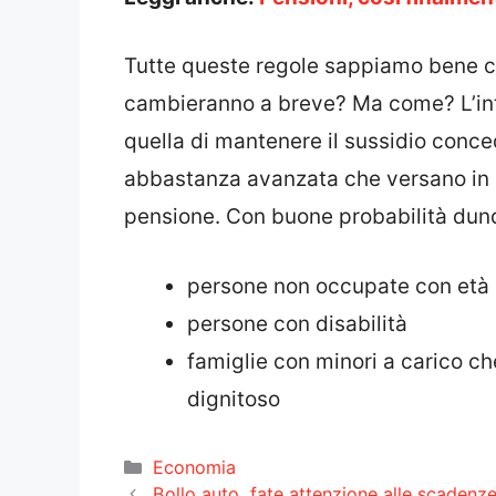
Tutte queste regole sappiamo bene c
cambieranno a breve? Ma come? L’int
quella di mantenere il sussidio conc
abbastanza avanzata che versano in p
pensione. Con buone probabilità dun
persone non occupate con età 
persone con disabilità
famiglie con minori a carico ch
dignitoso
Categorie
Economia
Bollo auto, fate attenzione alle scadenze