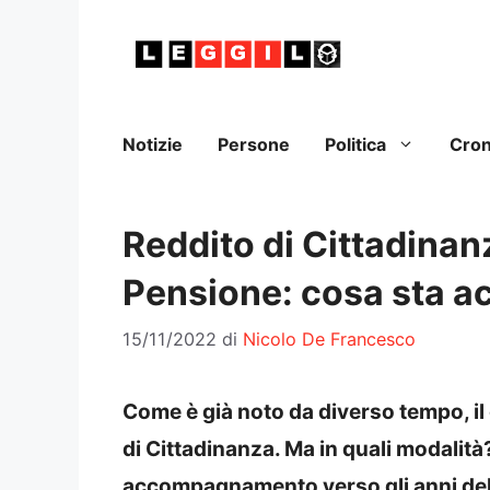
Vai
al
contenuto
Notizie
Persone
Politica
Cro
Reddito di Cittadinan
Pensione: cosa sta 
15/11/2022
di
Nicolo De Francesco
Come è già noto da diverso tempo, il
di Cittadinanza. Ma in quali modalità
accompagnamento verso gli anni del