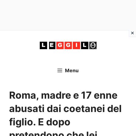
Vai
al
contenuto
Menu
Roma, madre e 17 enne
abusati dai coetanei del
figlio. E dopo
pretendono che lei