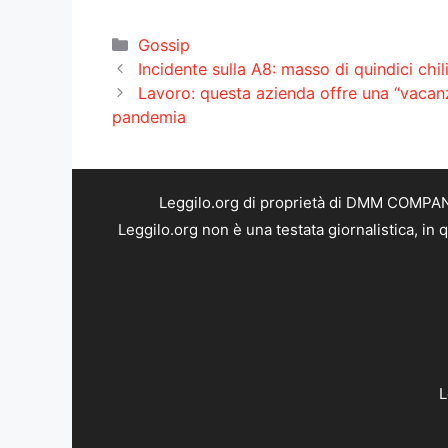
Categorie
Gossip
Incidente sulla A8: masso di quindici chil
Lavoro: questa azienda offre una “vacanz
pandemia
Leggilo.org di proprietà di DMM COMPANY 
Leggilo.org non è una testata giornalistica, in
L