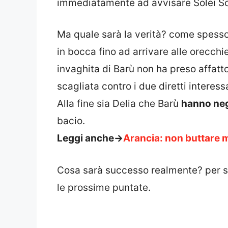
immediatamente ad avvisare Solei So
Ma quale sarà la verità? come spesso
in bocca fino ad arrivare alle orecchi
invaghita di Barù non ha preso affat
scagliata contro i due diretti interessa
Alla fine sia Delia che Barù
hanno ne
bacio.
Leggi anche->
Arancia: non buttare m
Cosa sarà successo realmente? per sc
le prossime puntate.