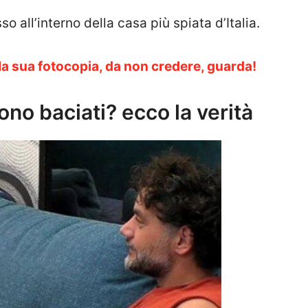
all’interno della casa più spiata d’Italia.
 è la sua fotocopia, da non credere, guarda!
sono baciati? ecco la verità