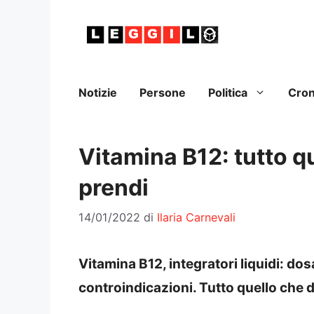
Vai
al
contenuto
Notizie
Persone
Politica
Cro
Vitamina B12: tutto q
prendi
14/01/2022
di
Ilaria Carnevali
Vitamina B12, integratori liquidi: do
controindicazioni. Tutto quello che 