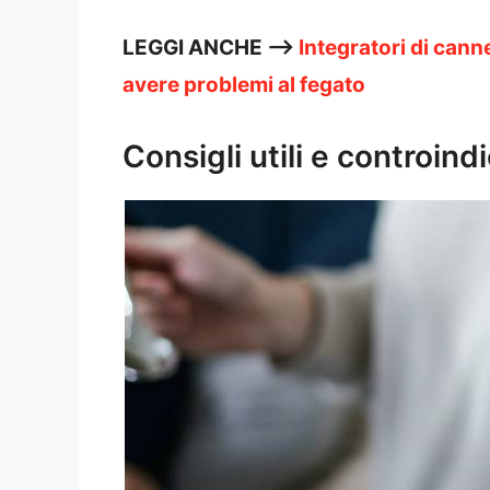
LEGGI ANCHE —>
Integratori di cann
avere problemi al fegato
Consigli utili e controind