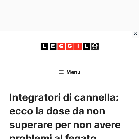
Vai
al
contenuto
Menu
Integratori di cannella:
ecco la dose da non
superare per non avere
problemi al fegato