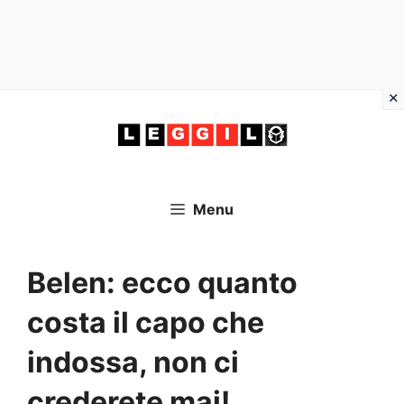
Vai
al
contenuto
Menu
Belen: ecco quanto
costa il capo che
indossa, non ci
crederete mai!