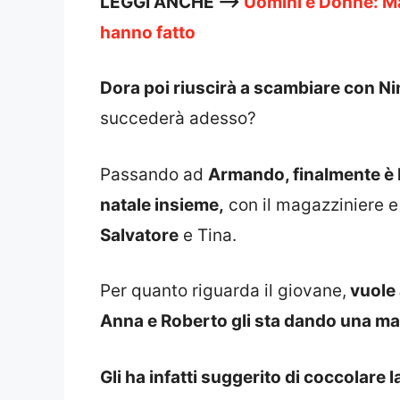
LEGGI ANCHE —>
Uomini e Donne: Ma
hanno fatto
Dora poi riuscirà a scambiare con N
succederà adesso?
Passando ad
Armando, finalmente è b
natale insieme,
con il magazziniere e 
Salvatore
e Tina.
Per quanto riguarda il giovane,
vuole 
Anna e Roberto gli sta dando una m
Gli ha infatti suggerito di coccolare la