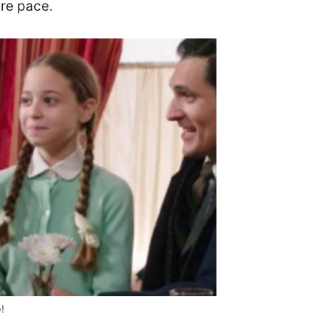
re pace.
!