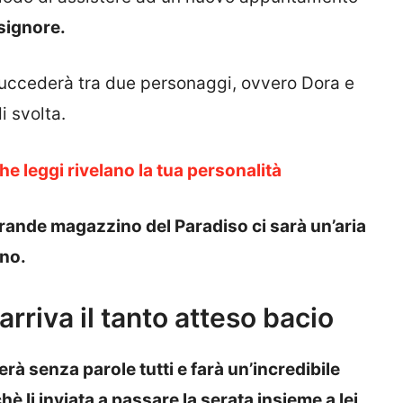
 signore.
uccederà tra due personaggi, ovvero Dora e
i svolta.
he leggi rivelano la tua personalità
rande magazzino del Paradiso ci sarà un’aria
ono.
arriva il tanto atteso bacio
rà senza parole tutti e farà un’incredibile
è li inviata a passare la serata insieme a lei