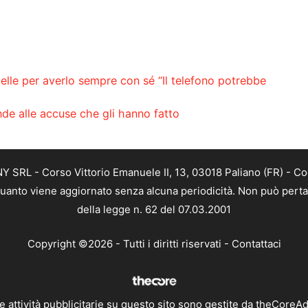
elle per averlo sempre con sé “Il telefono potrebbe
de alle accuse che gli hanno fatto
SRL - Corso Vittorio Emanuele II, 13, 03018 Paliano (FR) - Co
 quanto viene aggiornato senza alcuna periodicità. Non può perta
della legge n. 62 del 07.03.2001
Copyright ©2026 - Tutti i diritti riservati -
Contattaci
e attività pubblicitarie su questo sito sono gestite da theCoreA