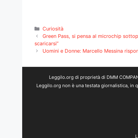
Categorie
Curiosità
Green Pass, si pensa al microchip sottop
scaricarsi”
Uomini e Donne: Marcello Messina rispon
Leggilo.org di proprietà di DMM COMPANY 
Leggilo.org non è una testata giornalistica, in
L