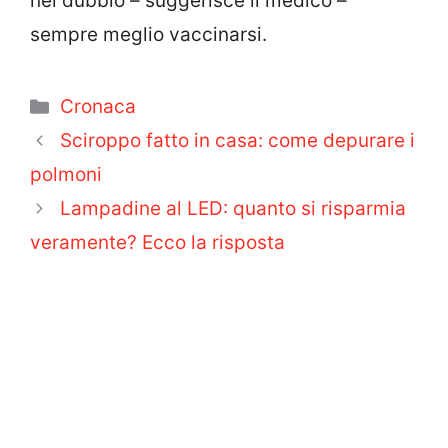
nel dubbio – suggerisce il medico –
sempre meglio vaccinarsi.
Categorie
Cronaca
Sciroppo fatto in casa: come depurare i
polmoni
Lampadine al LED: quanto si risparmia
veramente? Ecco la risposta