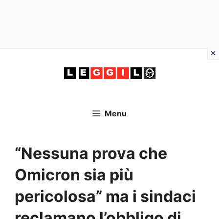
Vai
al
contenuto
Menu
“Nessuna prova che
Omicron sia più
pericolosa” ma i sindaci
reclamano l’obbligo di