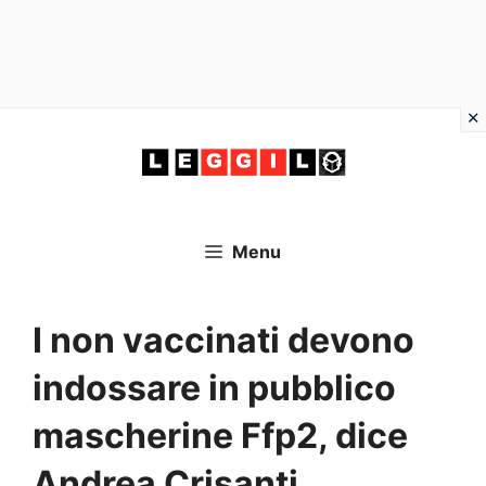
Vai
al
contenuto
Menu
I non vaccinati devono
indossare in pubblico
mascherine Ffp2, dice
Andrea Crisanti