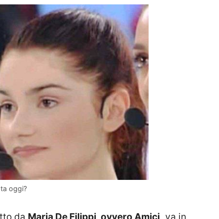
ata oggi?
otto da
Maria De Filippi, ovvero Amici,
va in