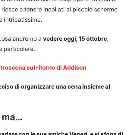
 riesce a tenere incollati al piccolo schermo
me intricatissime.
 cosa andremo a
vedere oggi, 15 ottobre
,
e particolare.
troscena sul ritorno di Addison
eciso di organizzare una cena insieme al
lu ma…
parlare con le sue amiche Veneri, e si sfoga di