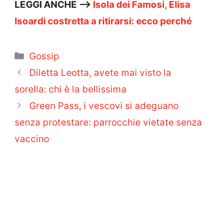
LEGGI ANCHE —>
Isola dei Famosi, Elisa
Isoardi costretta a ritirarsi: ecco perché
Categorie
Gossip
Diletta Leotta, avete mai visto la
sorella: chi è la bellissima
Green Pass, i vescovi si adeguano
senza protestare: parrocchie vietate senza
vaccino