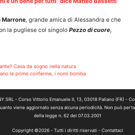
ni è un bene per tutti” dice Matteo Bassetti
 Marrone
, grande amica di Alessandra e che
on la pugliese col singolo
Pezzo di cuore
,
tante? Casa da sogno nella natura
ivano le prime conferme, i nomi bomba
SRL - Corso Vittorio Emanuele II, 13, 03018 Paliano (FR) - Co
 quanto viene aggiornato senza alcuna periodicità. Non può perta
della legge n. 62 del 07.03.2001
Copyright ©2026 - Tutti i diritti riservati -
Contattaci