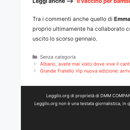
Leggi anche –>
“Il vaccino per bambi
Tra i commenti anche quello di
Emma
proprio ultimamente ha collaborato c
uscito lo scorso gennaio.
Categorie
Senza categoria
Albano, avete mai visto dove vive il can
Grande Fratello Vip nuova edizione: arr
Leggilo.org di proprietà di DMM COMPANY 
Leggilo.org non è una testata giornalistica, in