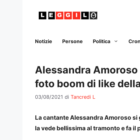
Vai
al
contenuto
Notizie
Persone
Politica
Cro
Alessandra Amoroso b
foto boom di like dell
03/08/2021
di
Tancredi L
La cantante Alessandra Amoroso si go
la vede bellissima al tramonto e fa il p