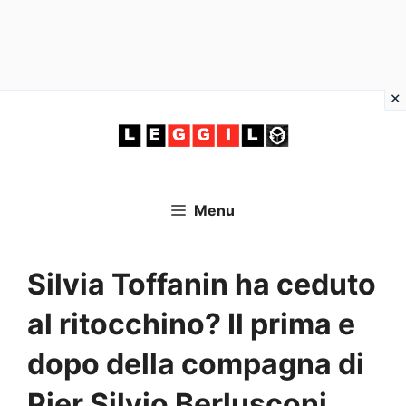
Vai
al
contenuto
Menu
Silvia Toffanin ha ceduto
al ritocchino? Il prima e
dopo della compagna di
Pier Silvio Berlusconi