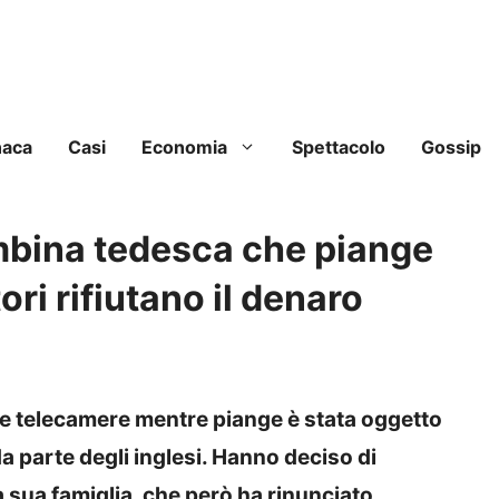
naca
Casi
Economia
Spettacolo
Gossip
mbina tedesca che piange
tori rifiutano il denaro
lle telecamere mentre piange è stata oggetto
a parte degli inglesi. Hanno deciso di
la sua famiglia, che però ha rinunciato