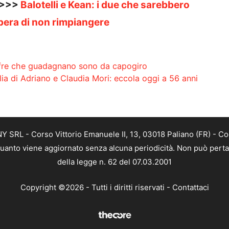
 >>>
Balotelli e Kean: i due che sarebbero
pera di non rimpiangere
ifre che guadagnano sono da capogiro
glia di Adriano e Claudia Mori: eccola oggi a 56 anni
SRL - Corso Vittorio Emanuele II, 13, 03018 Paliano (FR) - Co
 quanto viene aggiornato senza alcuna periodicità. Non può perta
della legge n. 62 del 07.03.2001
Copyright ©2026 - Tutti i diritti riservati -
Contattaci