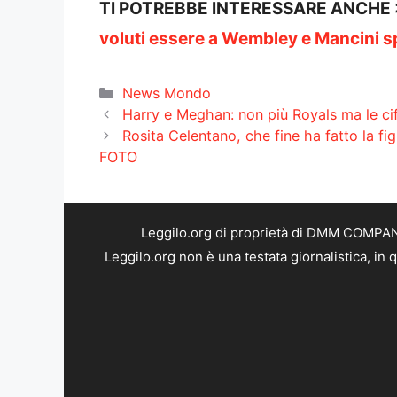
TI POTREBBE INTERESSARE ANCHE
voluti essere a Wembley e Mancini s
Categorie
News Mondo
Harry e Meghan: non più Royals ma le c
Rosita Celentano, che fine ha fatto la fi
FOTO
Leggilo.org di proprietà di DMM COMPANY 
Leggilo.org non è una testata giornalistica, in