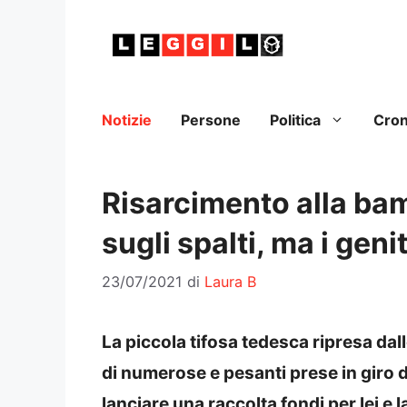
Vai
al
contenuto
Notizie
Persone
Politica
Cro
Risarcimento alla ba
sugli spalti, ma i geni
23/07/2021
di
Laura B
La piccola tifosa tedesca ripresa da
di numerose e pesanti prese in giro d
lanciare una raccolta fondi per lei e 