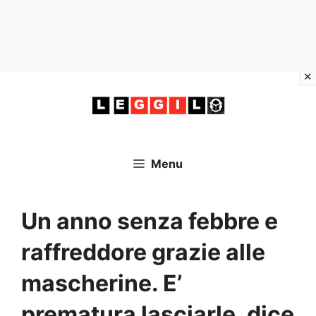
Vai
al
contenuto
Menu
Un anno senza febbre e
raffreddore grazie alle
mascherine. E’
prematura lasciarle, dice