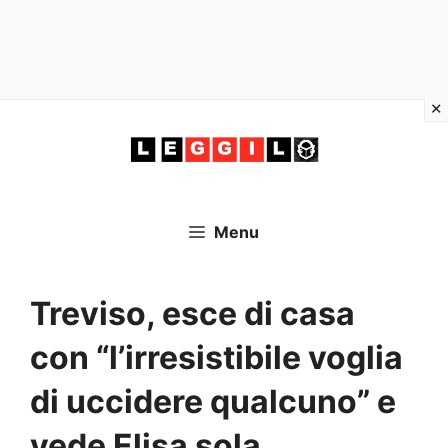
Vai
al
contenuto
Menu
Treviso, esce di casa
con “l’irresistibile voglia
di uccidere qualcuno” e
vede Elisa sola