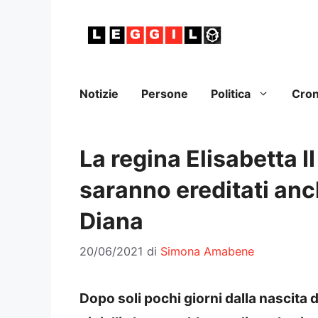
Vai
al
contenuto
Notizie
Persone
Politica
Cro
La regina Elisabetta II 
saranno ereditati anch
Diana
20/06/2021
di
Simona Amabene
Dopo soli pochi giorni dalla nascita di