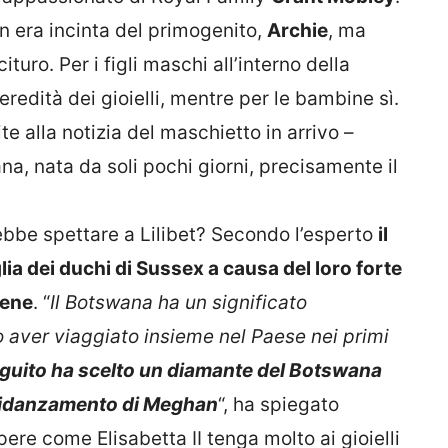
n era incinta del primogenito,
Archie
, ma
turo. Per i figli maschi all’interno della
redità dei gioielli, mentre per le bambine sì.
ite alla notizia del maschietto in arrivo –
na, nata da soli pochi giorni, precisamente il
ebbe spettare a Lilibet? Secondo l’esperto
il
lia dei duchi di Sussex a causa del loro forte
iene
. “
Il Botswana ha un significato
aver viaggiato insieme nel Paese nei primi
eguito ha scelto un diamante del Botswana
i fidanzamento di Meghan
“, ha spiegato
ere come Elisabetta II tenga molto ai gioielli