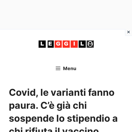
Vai
al
contenuto
Menu
Covid, le varianti fanno
paura. C’è già chi
sospende lo stipendio a
chi rifiuta il vaccino