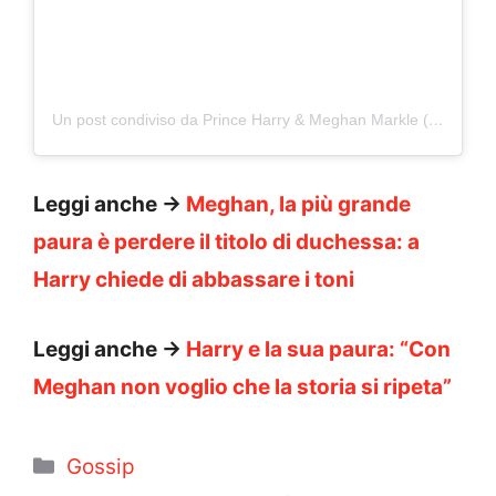
Un post condiviso da Prince Harry & Meghan Markle (@sussexroyal_hm)
Leggi anche ->
Meghan, la più grande
paura è perdere il titolo di duchessa: a
Harry chiede di abbassare i toni
Leggi anche ->
Harry e la sua paura: “Con
Meghan non voglio che la storia si ripeta”
Categorie
Gossip