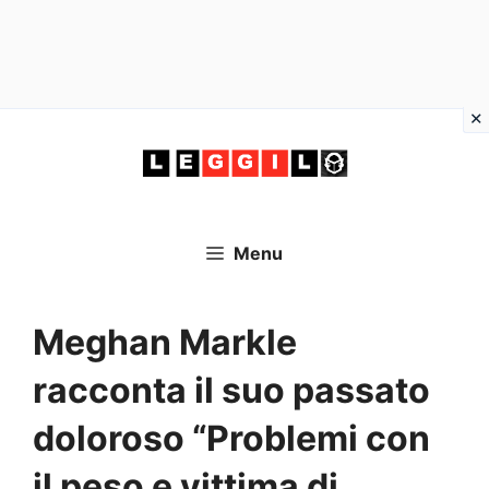
Vai
al
contenuto
Menu
Meghan Markle
racconta il suo passato
doloroso “Problemi con
il peso e vittima di