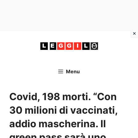
Vai
al
contenuto
Menu
Covid, 198 morti. “Con
30 milioni di vaccinati,
addio mascherina. Il
green pass sarà uno