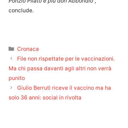
Ponzio Pilato e più don Abbondio
“,
conclude.
Categorie
Cronaca
File non rispettate per le vaccinazioni.
Ma chi passa davanti agli altri non verrà
punito
Giulio Berruti riceve il vaccino ma ha
solo 36 anni: social in rivolta