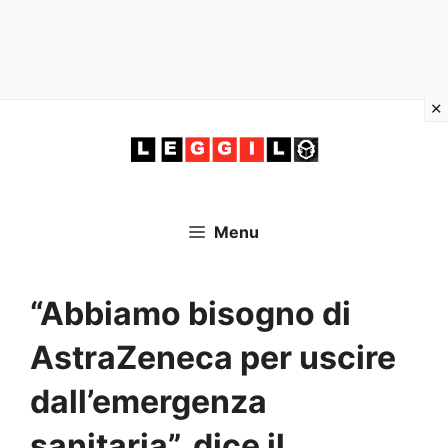
Vai
al
contenuto
Menu
“Abbiamo bisogno di
AstraZeneca per uscire
dall’emergenza
sanitaria”, dice il