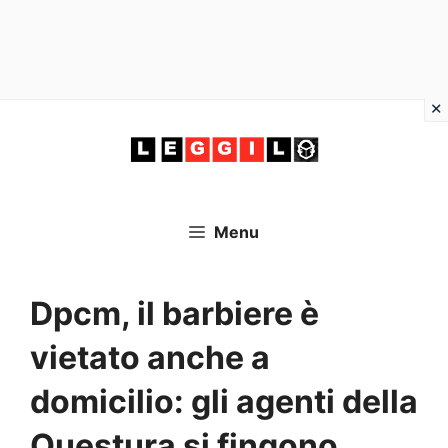
Vai
al
contenuto
Menu
Dpcm, il barbiere è
vietato anche a
domicilio: gli agenti della
Questura si fingono