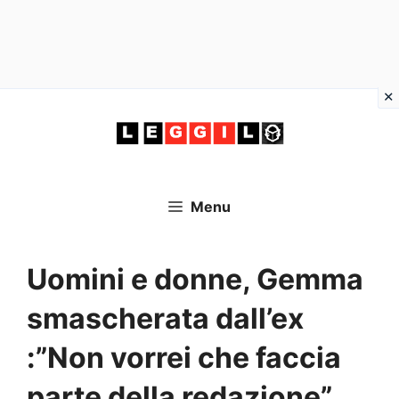
Vai
al
contenuto
Menu
Uomini e donne, Gemma
smascherata dall’ex
:”Non vorrei che faccia
parte della redazione”