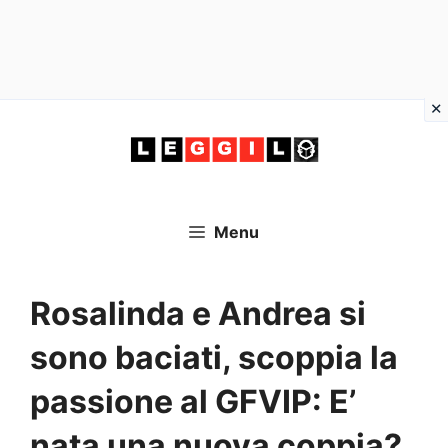
Vai
al
contenuto
Menu
Rosalinda e Andrea si
sono baciati, scoppia la
passione al GFVIP: E’
nata una nuova coppia?