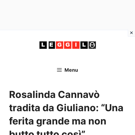
Vai
al
contenuto
Menu
Rosalinda Cannavò
tradita da Giuliano: “Una
ferita grande ma non
butto tutto così”