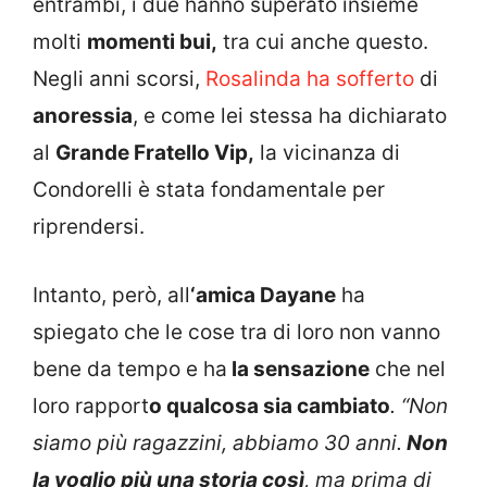
entrambi, i due hanno superato insieme
molti
momenti bui,
tra cui anche questo.
Negli anni scorsi,
Rosalinda ha sofferto
di
anoressia
, e come lei stessa ha dichiarato
al
Grande Fratello Vip,
la vicinanza di
Condorelli è stata fondamentale per
riprendersi.
Intanto, però, all
‘amica Dayane
ha
spiegato che le cose tra di loro non vanno
bene da tempo e ha
la sensazione
che nel
loro rapport
o qualcosa sia cambiato
. “Non
siamo più ragazzini, abbiamo 30 anni.
Non
la voglio più una storia così
, ma prima di