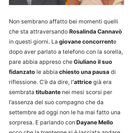
Non sembrano affatto bei momenti quelli
che sta attraversando
Rosalinda Cannavò
in questi giorni. La
giovane concorrent
e
dopo aver parlato a telefono con la sorella,
pare abbia appreso che
Giuliano il suo
fidanzato
le abbia
chiesto una pausa
di
riflessione. C’è da dire, l
‘attrice
già era
sembrata
titubante
nei mesi scorsi per
l’assenza del suo compagno che da
settembre ad oggi non le ha mai fatto una
sorpresa. E parlando con
Dayane Mello
ecco che la trentenne si è lasciata andare