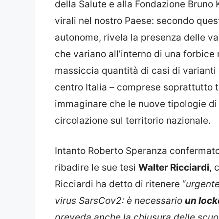
della Salute e alla Fondazione Bruno Ke
virali nel nostro Paese: secondo quest
autonome, rivela la presenza delle vari
che variano all’interno di una forbice m
massiccia quantità di casi di varianti 
centro Italia – comprese soprattutto 
immaginare che le nuove tipologie di
circolazione sul territorio nazionale.
Intanto Roberto Speranza confermato a
ribadire le sue tesi
Walter Ricciardi
, 
Ricciardi ha detto di ritenere “
urgente
virus SarsCov2: è necessario
un lock
preveda anche la chiusura delle scuol