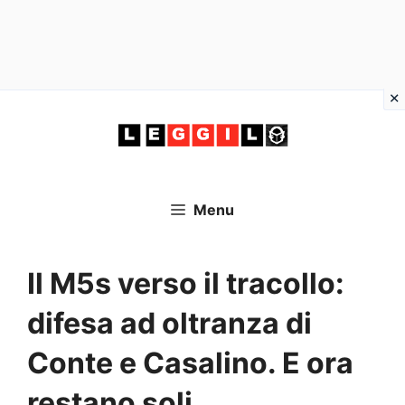
Vai
al
contenuto
Menu
Il M5s verso il tracollo:
difesa ad oltranza di
Conte e Casalino. E ora
restano soli