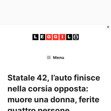
Vai
al
contenuto
Menu
Statale 42, l’auto finisce
nella corsia opposta:
muore una donna, ferite
quattro persone