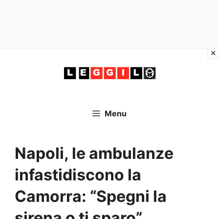
Vai
al
contenuto
Menu
Napoli, le ambulanze
infastidiscono la
Camorra: “Spegni la
sirena o ti sparo”