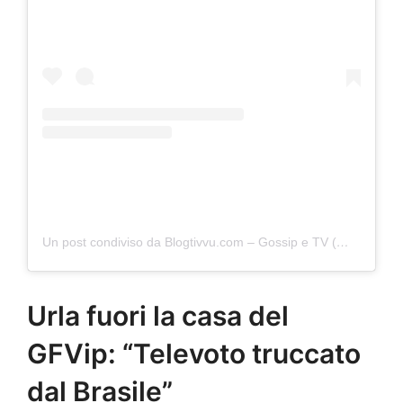
Un post condiviso da Blogtivvu.com – Gossip e TV (@blogtivvu_com)
Urla fuori la casa del
GFVip: “Televoto truccato
dal Brasile”