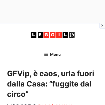
Vai
al
contenuto
Menu
GFVip, è caos, urla fuori
dalla Casa: “fuggite dal
circo”