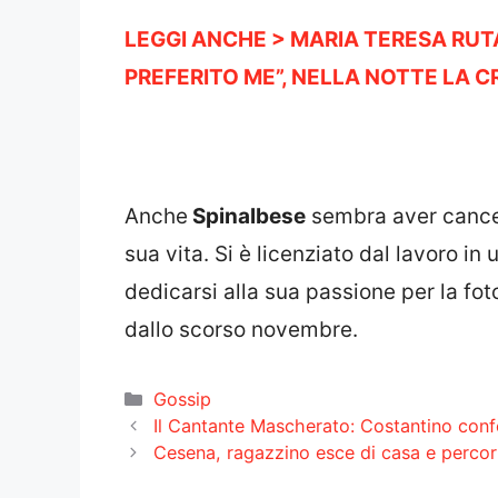
LEGGI ANCHE > MARIA TERESA RUT
PREFERITO ME”, NELLA NOTTE LA CR
Anche
Spinalbese
sembra aver cancel
sua vita. Si è licenziato dal lavoro i
dedicarsi alla sua passione per la fot
dallo scorso novembre.
Categorie
Gossip
Il Cantante Mascherato: Costantino confe
Cesena, ragazzino esce di casa e percorr